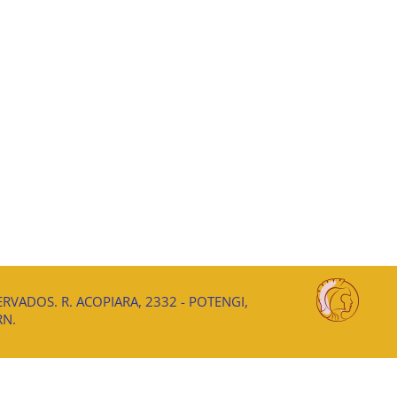
RVADOS. R. ACOPIARA, 2332 - POTENGI,
RN.