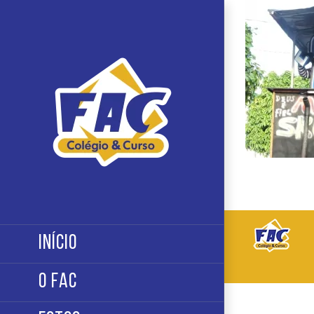
Ir
para
o
conteúdo
INÍCIO
O FAC