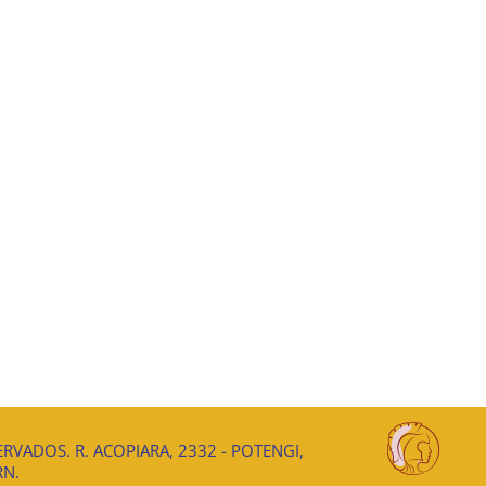
RVADOS. R. ACOPIARA, 2332 - POTENGI,
RN.