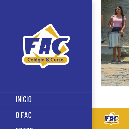
Ir
para
o
conteúdo
INÍCIO
O FAC