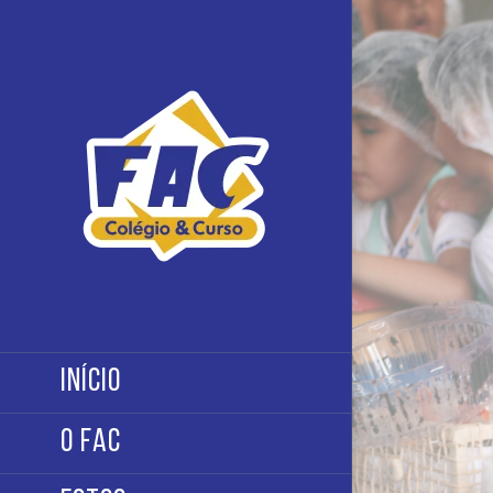
Ir
para
o
conteúdo
INÍCIO
O FAC