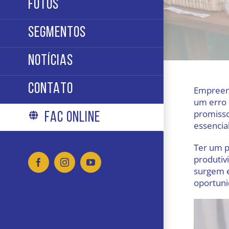
FOTOS
SEGMENTOS
NOTÍCIAS
CONTATO
Empreend
um erro 
promisso
FAC ONLINE
essencial
Ter um p
produtiv
Facebook
Instagram
YouTube
surgem e
oportuni